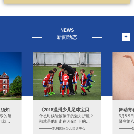
NEWS
+
新闻动态
园须知
《2018温州少儿足球宝贝TV秀》
舞动青
快乐的暑
什么时候能被孩子的魅力折服？
6月8-
们就…
那就是他们走在闪光灯下的…
暨省第
————凯甸国际少儿培训中心
————