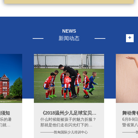
NEWS
+
新闻动态
园须知
《2018温州少儿足球宝贝TV秀》
舞动青
快乐的暑
什么时候能被孩子的魅力折服？
6月8-
们就…
那就是他们走在闪光灯下的…
暨省第
————凯甸国际少儿培训中心
————